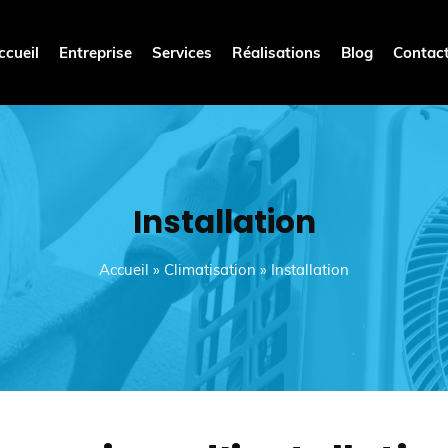
ccueil
Entreprise
Services
Réalisations
Blog
Contac
Installation
Accueil
»
Climatisation
»
Installation