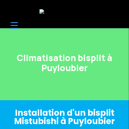
Climatisation bisplit à
Puyloubier
Installation d'un bisplit
Mistubishi à Puyloubier